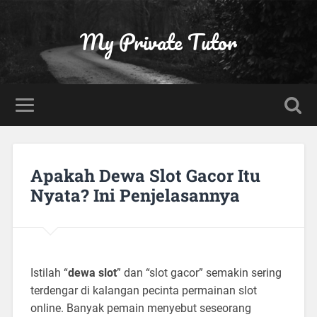
My Private Tutor
Apakah Dewa Slot Gacor Itu
Nyata? Ini Penjelasannya
Istilah “
dewa slot
” dan “slot gacor” semakin sering
terdengar di kalangan pecinta permainan slot
online. Banyak pemain menyebut seseorang