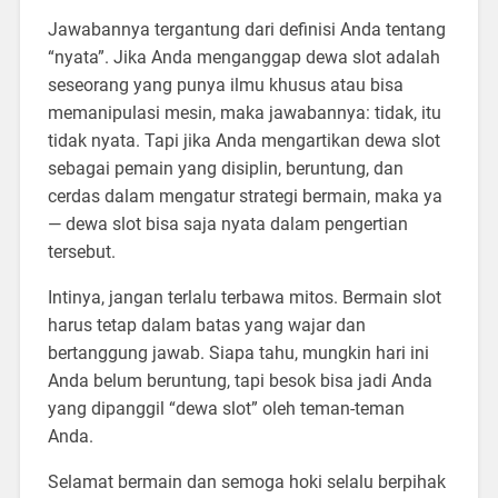
Jawabannya tergantung dari definisi Anda tentang
“nyata”. Jika Anda menganggap dewa slot adalah
seseorang yang punya ilmu khusus atau bisa
memanipulasi mesin, maka jawabannya: tidak, itu
tidak nyata. Tapi jika Anda mengartikan dewa slot
sebagai pemain yang disiplin, beruntung, dan
cerdas dalam mengatur strategi bermain, maka ya
— dewa slot bisa saja nyata dalam pengertian
tersebut.
Intinya, jangan terlalu terbawa mitos. Bermain slot
harus tetap dalam batas yang wajar dan
bertanggung jawab. Siapa tahu, mungkin hari ini
Anda belum beruntung, tapi besok bisa jadi Anda
yang dipanggil “dewa slot” oleh teman-teman
Anda.
Selamat bermain dan semoga hoki selalu berpihak