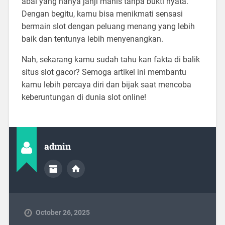
abal yang hanya janji manis tanpa bukti nyata.
Dengan begitu, kamu bisa menikmati sensasi
bermain slot dengan peluang menang yang lebih
baik dan tentunya lebih menyenangkan.
Nah, sekarang kamu sudah tahu kan fakta di balik
situs slot gacor? Semoga artikel ini membantu
kamu lebih percaya diri dan bijak saat mencoba
keberuntungan di dunia slot online!
admin
October 26, 2025