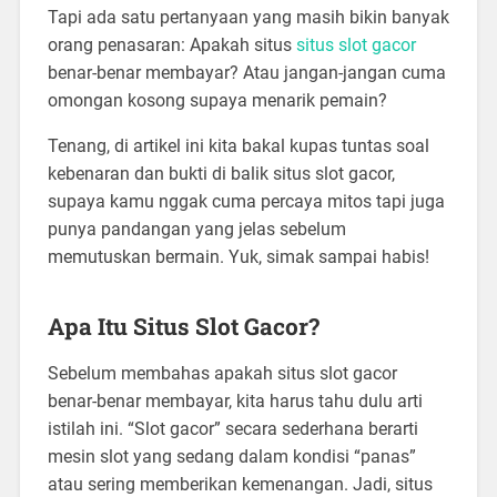
Tapi ada satu pertanyaan yang masih bikin banyak
orang penasaran: Apakah situs
situs slot gacor
benar-benar membayar? Atau jangan-jangan cuma
omongan kosong supaya menarik pemain?
Tenang, di artikel ini kita bakal kupas tuntas soal
kebenaran dan bukti di balik situs slot gacor,
supaya kamu nggak cuma percaya mitos tapi juga
punya pandangan yang jelas sebelum
memutuskan bermain. Yuk, simak sampai habis!
Apa Itu Situs Slot Gacor?
Sebelum membahas apakah situs slot gacor
benar-benar membayar, kita harus tahu dulu arti
istilah ini. “Slot gacor” secara sederhana berarti
mesin slot yang sedang dalam kondisi “panas”
atau sering memberikan kemenangan. Jadi, situs