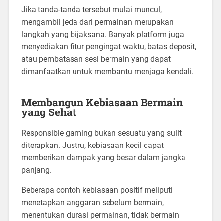
Jika tanda-tanda tersebut mulai muncul,
mengambil jeda dari permainan merupakan
langkah yang bijaksana. Banyak platform juga
menyediakan fitur pengingat waktu, batas deposit,
atau pembatasan sesi bermain yang dapat
dimanfaatkan untuk membantu menjaga kendali.
Membangun Kebiasaan Bermain
yang Sehat
Responsible gaming bukan sesuatu yang sulit
diterapkan. Justru, kebiasaan kecil dapat
memberikan dampak yang besar dalam jangka
panjang.
Beberapa contoh kebiasaan positif meliputi
menetapkan anggaran sebelum bermain,
menentukan durasi permainan, tidak bermain