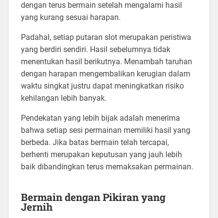
dengan terus bermain setelah mengalami hasil
yang kurang sesuai harapan.
Padahal, setiap putaran slot merupakan peristiwa
yang berdiri sendiri. Hasil sebelumnya tidak
menentukan hasil berikutnya. Menambah taruhan
dengan harapan mengembalikan kerugian dalam
waktu singkat justru dapat meningkatkan risiko
kehilangan lebih banyak.
Pendekatan yang lebih bijak adalah menerima
bahwa setiap sesi permainan memiliki hasil yang
berbeda. Jika batas bermain telah tercapai,
berhenti merupakan keputusan yang jauh lebih
baik dibandingkan terus memaksakan permainan.
Bermain dengan Pikiran yang
Jernih