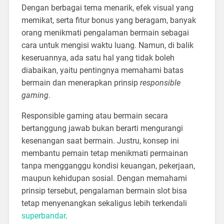
Dengan berbagai tema menarik, efek visual yang
memikat, serta fitur bonus yang beragam, banyak
orang menikmati pengalaman bermain sebagai
cara untuk mengisi waktu luang. Namun, di balik
keseruannya, ada satu hal yang tidak boleh
diabaikan, yaitu pentingnya memahami batas
bermain dan menerapkan prinsip
responsible
gaming
.
Responsible gaming atau bermain secara
bertanggung jawab bukan berarti mengurangi
kesenangan saat bermain. Justru, konsep ini
membantu pemain tetap menikmati permainan
tanpa mengganggu kondisi keuangan, pekerjaan,
maupun kehidupan sosial. Dengan memahami
prinsip tersebut, pengalaman bermain slot bisa
tetap menyenangkan sekaligus lebih terkendali
superbandar
.