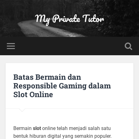
My Private Tutor
Batas Bermain dan
Responsible Gaming dalam
Slot Online
Bermain
slot
online telah menjadi salah satu
bentuk hiburan digital yang semakin populer.