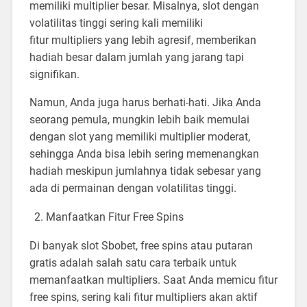
memiliki multiplier besar. Misalnya, slot dengan
volatilitas tinggi sering kali memiliki
fitur multipliers yang lebih agresif, memberikan
hadiah besar dalam jumlah yang jarang tapi
signifikan.
Namun, Anda juga harus berhati-hati. Jika Anda
seorang pemula, mungkin lebih baik memulai
dengan slot yang memiliki multiplier moderat,
sehingga Anda bisa lebih sering memenangkan
hadiah meskipun jumlahnya tidak sebesar yang
ada di permainan dengan volatilitas tinggi.
Manfaatkan Fitur Free Spins
Di banyak slot Sbobet, free spins atau putaran
gratis adalah salah satu cara terbaik untuk
memanfaatkan multipliers. Saat Anda memicu fitur
free spins, sering kali fitur multipliers akan aktif