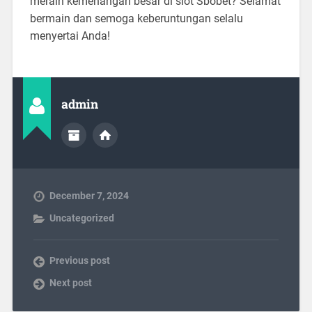
meraih kemenangan besar di slot Sbobet? Selamat
bermain dan semoga keberuntungan selalu
menyertai Anda!
admin
December 7, 2024
Uncategorized
Previous post
Next post