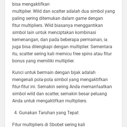
bisa mengaktifkan
multiplier. Wild dan scatter adalah dua simbol yang
paling sering ditemukan dalam game dengan
fitur multipliers. Wild biasanya menggantikan
simbol lain untuk menciptakan kombinasi
kemenangan, dan pada beberapa permainan, ia
juga bisa dilengkapi dengan multiplier. Sementara
itu, scatter sering kali memicu free spins atau fitur
bonus yang memiliki multiplier.
Kunci untuk bermain dengan bijak adalah
mengenali pola-pola simbol yang mengaktifkan
fitur-fitur ini. Semakin sering Anda memanfaatkan
simbol wild dan scatter, semakin besar peluang
Anda untuk mengaktifkan multipliers.
Gunakan Taruhan yang Tepat
Fitur multipliers di Sbobet sering kali