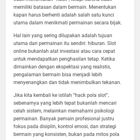
memiliki batasan dalam bermain. Menentukan
kapan harus berhenti adalah salah satu kunci
utama dalam menikmati permainan secara bijak.
Hal lain yang sering dilupakan adalah tujuan
utama dari permainan itu sendiri: hiburan. Slot
online bukanlah alat investasi atau cara cepat
untuk mendapatkan penghasilan tetap. Ketika
dimainkan dengan ekspektasi yang realistis,
pengalaman bermain bisa menjadi lebih
menyenangkan dan tidak menimbulkan tekanan.
Jika kita kembali ke istilah “hack pola slot”,
sebenarnya yang lebih tepat bukanlah mencari
celah sistem, melainkan memahami psikologi
permainan. Banyak pemain profesional justru
fokus pada disiplin, kontrol emosi, dan strategi
bermain yang konsisten, bukan pada mitos pola