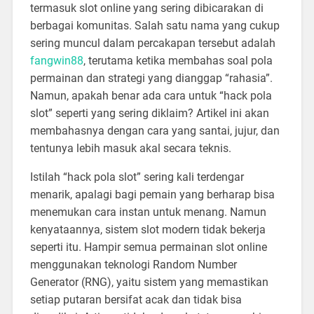
termasuk slot online yang sering dibicarakan di
berbagai komunitas. Salah satu nama yang cukup
sering muncul dalam percakapan tersebut adalah
fangwin88
, terutama ketika membahas soal pola
permainan dan strategi yang dianggap “rahasia”.
Namun, apakah benar ada cara untuk “hack pola
slot” seperti yang sering diklaim? Artikel ini akan
membahasnya dengan cara yang santai, jujur, dan
tentunya lebih masuk akal secara teknis.
Istilah “hack pola slot” sering kali terdengar
menarik, apalagi bagi pemain yang berharap bisa
menemukan cara instan untuk menang. Namun
kenyataannya, sistem slot modern tidak bekerja
seperti itu. Hampir semua permainan slot online
menggunakan teknologi Random Number
Generator (RNG), yaitu sistem yang memastikan
setiap putaran bersifat acak dan tidak bisa