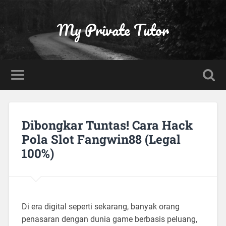
My Private Tutor
Dibongkar Tuntas! Cara Hack
Pola Slot Fangwin88 (Legal
100%)
Di era digital seperti sekarang, banyak orang
penasaran dengan dunia game berbasis peluang,