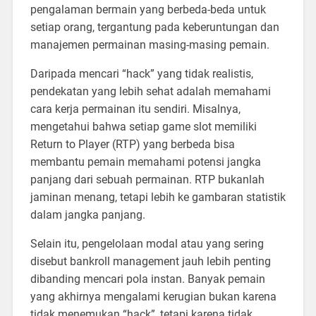
pengalaman bermain yang berbeda-beda untuk
setiap orang, tergantung pada keberuntungan dan
manajemen permainan masing-masing pemain.
Daripada mencari “hack” yang tidak realistis,
pendekatan yang lebih sehat adalah memahami
cara kerja permainan itu sendiri. Misalnya,
mengetahui bahwa setiap game slot memiliki
Return to Player (RTP) yang berbeda bisa
membantu pemain memahami potensi jangka
panjang dari sebuah permainan. RTP bukanlah
jaminan menang, tetapi lebih ke gambaran statistik
dalam jangka panjang.
Selain itu, pengelolaan modal atau yang sering
disebut bankroll management jauh lebih penting
dibanding mencari pola instan. Banyak pemain
yang akhirnya mengalami kerugian bukan karena
tidak menemukan “hack”, tetapi karena tidak