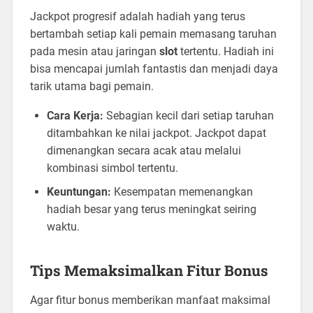
Jackpot progresif adalah hadiah yang terus
bertambah setiap kali pemain memasang taruhan
pada mesin atau jaringan
slot
tertentu. Hadiah ini
bisa mencapai jumlah fantastis dan menjadi daya
tarik utama bagi pemain.
Cara Kerja:
Sebagian kecil dari setiap taruhan
ditambahkan ke nilai jackpot. Jackpot dapat
dimenangkan secara acak atau melalui
kombinasi simbol tertentu.
Keuntungan:
Kesempatan memenangkan
hadiah besar yang terus meningkat seiring
waktu.
Tips Memaksimalkan Fitur Bonus
Agar fitur bonus memberikan manfaat maksimal