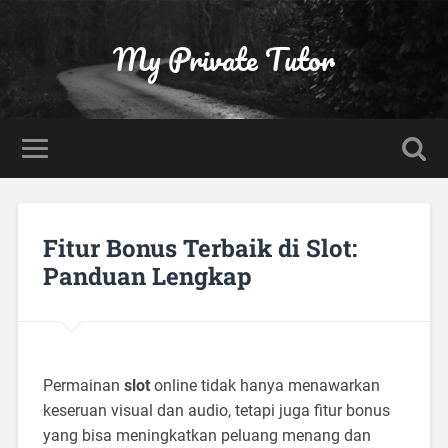
My Private Tutor
Fitur Bonus Terbaik di Slot:
Panduan Lengkap
Permainan
slot
online tidak hanya menawarkan
keseruan visual dan audio, tetapi juga fitur bonus
yang bisa meningkatkan peluang menang dan