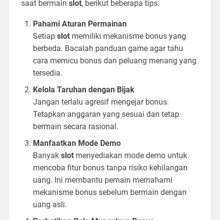
saat bermain
slot
, berikut beberapa tips:
Pahami Aturan Permainan
Setiap
slot
memiliki mekanisme bonus yang
berbeda. Bacalah panduan game agar tahu
cara memicu bonus dan peluang menang yang
tersedia.
Kelola Taruhan dengan Bijak
Jangan terlalu agresif mengejar bonus.
Tetapkan anggaran yang sesuai dan tetap
bermain secara rasional.
Manfaatkan Mode Demo
Banyak
slot
menyediakan mode demo untuk
mencoba fitur bonus tanpa risiko kehilangan
uang. Ini membantu pemain memahami
mekanisme bonus sebelum bermain dengan
uang asli.