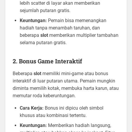
lebih scatter di layar akan memberikan
sejumlah putaran gratis.
Keuntungan:
Pemain bisa memenangkan
hadiah tanpa menambah taruhan, dan
beberapa
slot
memberikan multiplier tambahan
selama putaran gratis.
2. Bonus Game Interaktif
Beberapa
slot
memiliki mini-game atau bonus
interaktif di luar putaran utama. Pemain mungkin
diminta memilih kotak, membuka harta karun, atau
memutar roda keberuntungan.
Cara Kerja:
Bonus ini dipicu oleh simbol
khusus atau kombinasi tertentu.
Keuntungan:
Memberikan hadiah langsung,