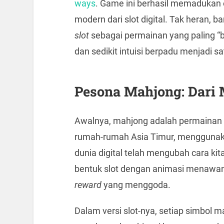
ways
. Game ini berhasil memadukan 
modern dari slot digital. Tak heran
slot
sebagai permainan yang paling “b
dan sedikit intuisi berpadu menjadi sa
Pesona Mahjong: Dari 
Awalnya, mahjong adalah permainan m
rumah-rumah Asia Timur, menggunaka
dunia digital telah mengubah cara ki
bentuk slot dengan animasi menawan, 
reward
yang menggoda.
Dalam versi slot-nya, setiap simbol ma