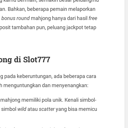
n. Bahkan, beberapa pemain melaporkan
n
bonus round
mahjong hanya dari hasil
free
deposit tambahan pun, peluang jackpot tetap
ng di Slot777
ng pada keberuntungan, ada beberapa cara
bih menguntungkan dan menyenangkan:
 mahjong memiliki pola unik. Kenali simbol-
a simbol
wild
atau
scatter
yang bisa memicu