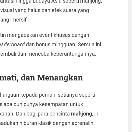
 fantasi hingga budaya Asia seperti mahjong.
visual yang halus dan efek suara yang
ng imersif.
utin mengadakan event khusus dengan
eaderboard
dan bonus mingguan. Semua ini
 kembali dan mencoba keberuntungannya.
kmati, dan Menangkan
hargaan kepada pemain setianya seperti
, siapa pun punya kesempatan untuk
anan. Dan bagi para pencinta
mahjong
, ini
dukan hiburan klasik dengan adrenalin