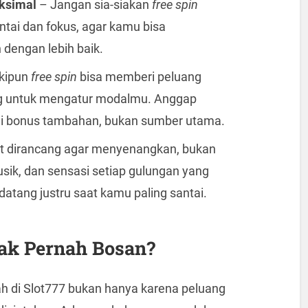
ksimal
– Jangan sia-siakan
free spin
tai dan fokus, agar kamu bisa
dengan lebih baik.
kipun
free spin
bisa memberi peluang
ing untuk mengatur modalmu. Anggap
i bonus tambahan, bukan sumber utama.
t dirancang agar menyenangkan, bukan
sik, dan sensasi setiap gulungan yang
atang justru saat kamu paling santai.
ak Pernah Bosan?
 di Slot777 bukan hanya karena peluang