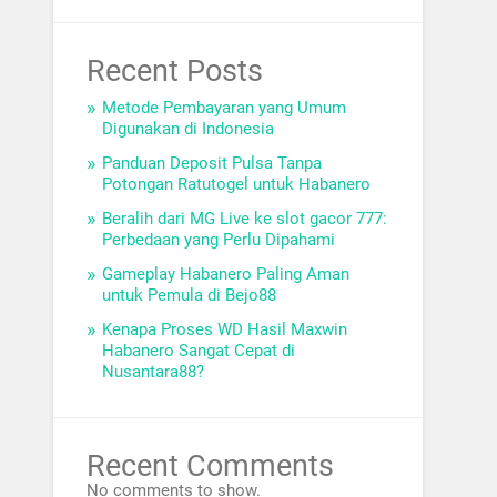
Recent Posts
Metode Pembayaran yang Umum
Digunakan di Indonesia
Panduan Deposit Pulsa Tanpa
Potongan Ratutogel untuk Habanero
Beralih dari MG Live ke slot gacor 777:
Perbedaan yang Perlu Dipahami
Gameplay Habanero Paling Aman
untuk Pemula di Bejo88
Kenapa Proses WD Hasil Maxwin
Habanero Sangat Cepat di
Nusantara88?
Recent Comments
No comments to show.