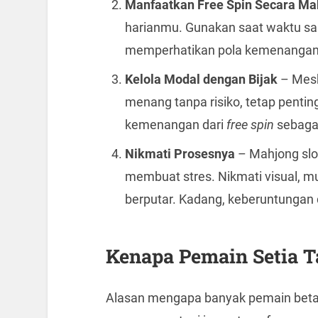
Manfaatkan Free Spin Secara Ma
harianmu. Gunakan saat waktu san
memperhatikan pola kemenangan 
Kelola Modal dengan Bijak
– Mes
menang tanpa risiko, tetap pent
kemenangan dari
free spin
sebaga
Nikmati Prosesnya
– Mahjong slo
membuat stres. Nikmati visual, mu
berputar. Kadang, keberuntungan d
Kenapa Pemain Setia T
Alasan mengapa banyak pemain betah