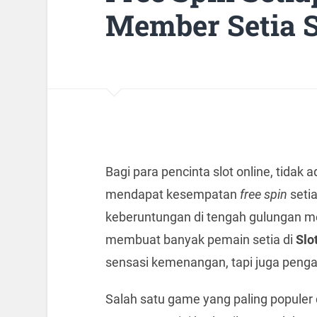
Member Setia S
Bagi para pencinta slot online, tidak
mendapat kesempatan
free spin
seti
keberuntungan di tengah gulungan mes
membuat banyak pemain setia di
Slo
sensasi kemenangan, tapi juga peng
Salah satu game yang paling populer