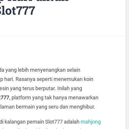
lot777
 ada yang lebih menyenangkan selain
ap hari. Rasanya seperti menemukan koin
in yang terus berputar. Inilah yang
t777
, platform yang tak hanya menawarkan
alaman bermain yang seru dan menghibur.
 di kalangan pemain Slot777 adalah
mahjong