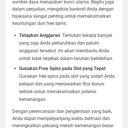
sumber daya merupakan kunci utama. Begitu juga
dalam perjudian, mengelola bankroll Anda dengan
bijaksana sangat penting untuk memaksimalkan
keuntungan dari free spins:
Tetapkan Anggaran
: Tentukan berapa banyak
yang siap Anda pertaruhkan dan patuhi
anggaran tersebut. Ini akan membantu Anda
untuk tidak terjebak dalam taruhan berlebihan.
Gunakan Free Spins pada Slot yang Tepat
:
Gunakan free spins pada slot yang sudah Anda
pelajari dan yang menawarkan fitur bonus
terbaik untuk memaksimalkan potensi
kemenangan.
Dengan perencanaan dan pengelolaan yang baik,
Anda dapat memperpanjang waktu bermain dan
meningkatkan peluang meraih kemenangan besar.