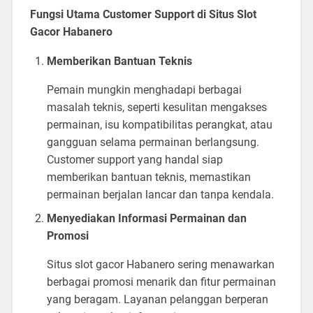
Fungsi Utama Customer Support di Situs Slot
Gacor Habanero
Memberikan Bantuan Teknis
Pemain mungkin menghadapi berbagai
masalah teknis, seperti kesulitan mengakses
permainan, isu kompatibilitas perangkat, atau
gangguan selama permainan berlangsung.
Customer support yang handal siap
memberikan bantuan teknis, memastikan
permainan berjalan lancar dan tanpa kendala.
Menyediakan Informasi Permainan dan
Promosi
Situs slot gacor Habanero sering menawarkan
berbagai promosi menarik dan fitur permainan
yang beragam. Layanan pelanggan berperan