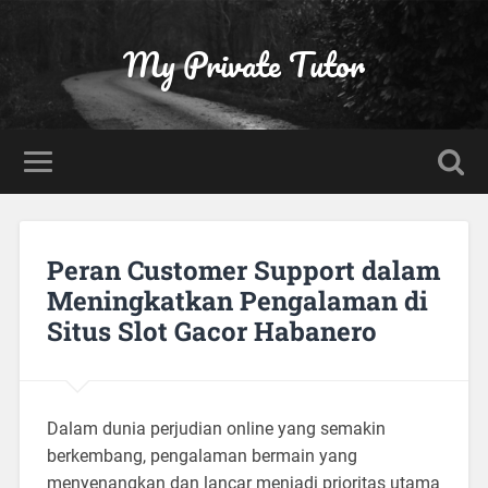
My Private Tutor
Peran Customer Support dalam
Meningkatkan Pengalaman di
Situs Slot Gacor Habanero
Dalam dunia perjudian online yang semakin
berkembang, pengalaman bermain yang
menyenangkan dan lancar menjadi prioritas utama