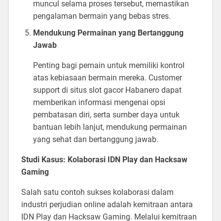
muncul selama proses tersebut, memastikan
pengalaman bermain yang bebas stres.
Mendukung Permainan yang Bertanggung
Jawab
Penting bagi pemain untuk memiliki kontrol
atas kebiasaan bermain mereka. Customer
support di situs slot gacor Habanero dapat
memberikan informasi mengenai opsi
pembatasan diri, serta sumber daya untuk
bantuan lebih lanjut, mendukung permainan
yang sehat dan bertanggung jawab.
Studi Kasus: Kolaborasi IDN Play dan Hacksaw
Gaming
Salah satu contoh sukses kolaborasi dalam
industri perjudian online adalah kemitraan antara
IDN Play dan Hacksaw Gaming.
Melalui kemitraan