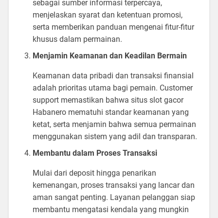
sebagai sumber informasi terpercaya,
menjelaskan syarat dan ketentuan promosi,
serta memberikan panduan mengenai fitur-fitur
khusus dalam permainan.
Menjamin Keamanan dan Keadilan Bermain
Keamanan data pribadi dan transaksi finansial
adalah prioritas utama bagi pemain. Customer
support memastikan bahwa situs slot gacor
Habanero mematuhi standar keamanan yang
ketat, serta menjamin bahwa semua permainan
menggunakan sistem yang adil dan transparan.
Membantu dalam Proses Transaksi
Mulai dari deposit hingga penarikan
kemenangan, proses transaksi yang lancar dan
aman sangat penting. Layanan pelanggan siap
membantu mengatasi kendala yang mungkin