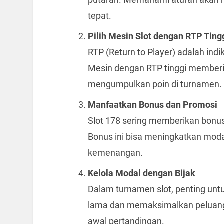
tepat.
Pilih Mesin Slot dengan RTP Ting
RTP (Return to Player) adalah ind
Mesin dengan RTP tinggi memberi
mengumpulkan poin di turnamen.
Manfaatkan Bonus dan Promosi
Slot 178 sering memberikan bonu
Bonus ini bisa meningkatkan mod
kemenangan.
Kelola Modal dengan Bijak
Dalam turnamen slot, penting unt
lama dan memaksimalkan peluang
awal pertandingan.