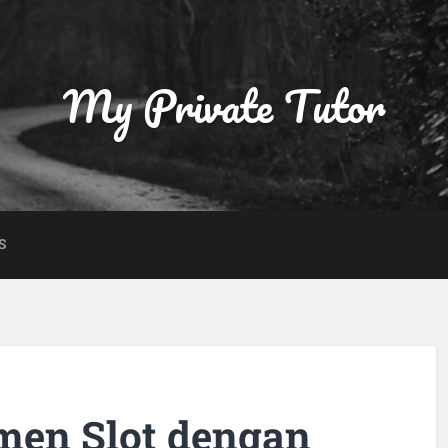
My Private Tutor
S
amen Slot dengan