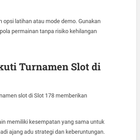
 opsi latihan atau mode demo. Gunakan
ola permainan tanpa risiko kehilangan
uti Turnamen Slot di
rnamen slot di Slot 178 memberikan
in memiliki kesempatan yang sama untuk
di ajang adu strategi dan keberuntungan.