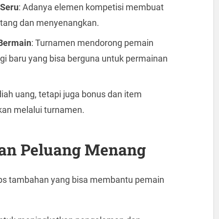
 Seru
: Adanya elemen kompetisi membuat
ntang dan menyenangkan.
 Bermain
: Turnamen mendorong pemain
egi baru yang bisa berguna untuk permainan
diah uang, tetapi juga bonus dan item
kan melalui turnamen.
an Peluang Menang
 tips tambahan yang bisa membantu pemain