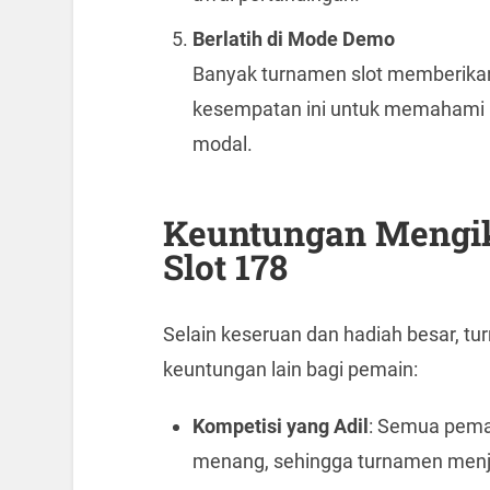
Berlatih di Mode Demo
Banyak turnamen slot memberikan
kesempatan ini untuk memahami p
modal.
Keuntungan Mengik
Slot 178
Selain keseruan dan hadiah besar, tu
keuntungan lain bagi pemain:
Kompetisi yang Adil
: Semua pema
menang, sehingga turnamen menja