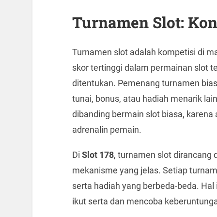
Turnamen Slot: Ko
Turnamen slot adalah kompetisi di 
skor tertinggi dalam permainan slot 
ditentukan. Pemenang turnamen bia
tunai, bonus, atau hadiah menarik la
dibanding bermain slot biasa, kare
adrenalin pemain.
Di
Slot 178
, turnamen slot dirancang
mekanisme yang jelas. Setiap turname
serta hadiah yang berbeda-beda. Hal
ikut serta dan mencoba keberuntung