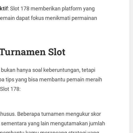
tif
: Slot 178 memberikan platform yang
pemain dapat fokus menikmati permainan
 Turnamen Slot
bukan hanya soal keberuntungan, tetapi
rapa tips yang bisa membantu pemain meraih
Slot 178:
 khusus. Beberapa turnamen mengukur skor
 sementara yang lain mengutamakan jumlah
membantu kamu merancang strategi yang