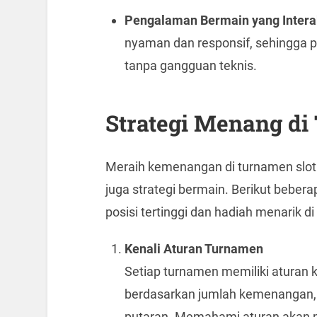
Pengalaman Bermain yang Interak
nyaman dan responsif, sehingga 
tanpa gangguan teknis.
Strategi Menang di
Meraih kemenangan di turnamen slot 
juga strategi bermain. Berikut bebe
posisi tertinggi dan hadiah menarik di 
Kenali Aturan Turnamen
Setiap turnamen memiliki aturan
berdasarkan jumlah kemenangan,
putaran. Memahami aturan akan 