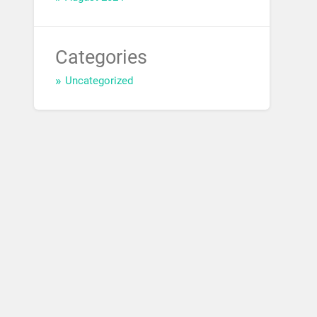
Categories
Uncategorized