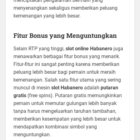
menciptakan pengalaman bermain yang
menyenangkan sekaligus memberikan peluang
kemenangan yang lebih besar.
Fitur Bonus yang Menguntungkan
Selain RTP yang tinggi,
slot online Habanero
juga
menawarkan berbagai fitur bonus yang menarik.
Fitur-fitur ini sangat penting karena memberikan
peluang lebih besar bagi pemain untuk meraih
kemenangan. Salah satu fitur utama yang sering
muncul di mesin
slot Habanero
adalah
putaran
gratis
(free spins). Putaran gratis memungkinkan
pemain untuk memutar gulungan lebih banyak
tanpa harus mengeluarkan taruhan tambahan,
memberikan kesempatan yang lebih besar untuk
mendapatkan kombinasi simbol yang
menguntungkan.