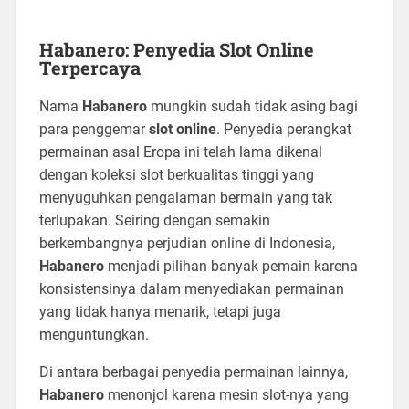
Habanero: Penyedia Slot Online
Terpercaya
Nama
Habanero
mungkin sudah tidak asing bagi
para penggemar
slot online
. Penyedia perangkat
permainan asal Eropa ini telah lama dikenal
dengan koleksi slot berkualitas tinggi yang
menyuguhkan pengalaman bermain yang tak
terlupakan. Seiring dengan semakin
berkembangnya perjudian online di Indonesia,
Habanero
menjadi pilihan banyak pemain karena
konsistensinya dalam menyediakan permainan
yang tidak hanya menarik, tetapi juga
menguntungkan.
Di antara berbagai penyedia permainan lainnya,
Habanero
menonjol karena mesin slot-nya yang