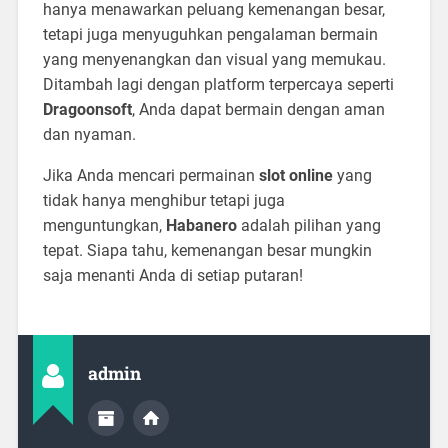
hanya menawarkan peluang kemenangan besar,
tetapi juga menyuguhkan pengalaman bermain
yang menyenangkan dan visual yang memukau.
Ditambah lagi dengan platform terpercaya seperti
Dragoonsoft
, Anda dapat bermain dengan aman
dan nyaman.
Jika Anda mencari permainan
slot online
yang
tidak hanya menghibur tetapi juga
menguntungkan,
Habanero
adalah pilihan yang
tepat. Siapa tahu, kemenangan besar mungkin
saja menanti Anda di setiap putaran!
admin