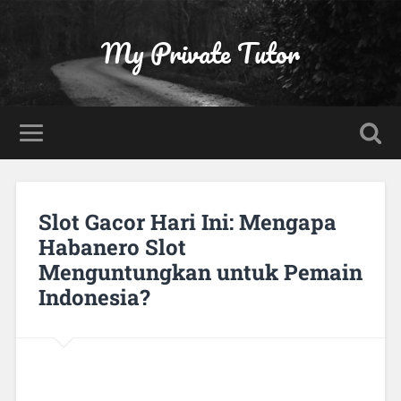
My Private Tutor
Slot Gacor Hari Ini: Mengapa
Habanero Slot
Menguntungkan untuk Pemain
Indonesia?