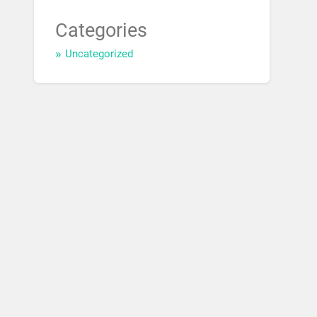
Categories
Uncategorized