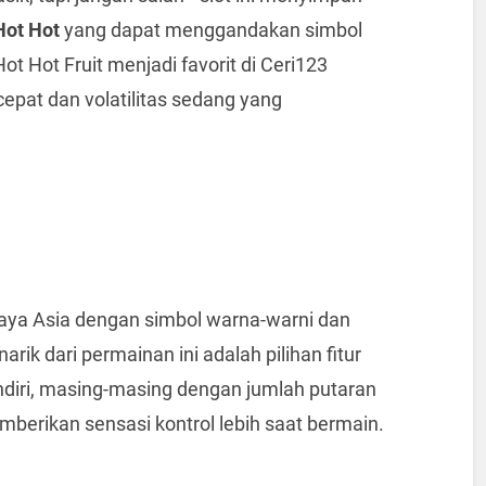
Hot Hot
yang dapat menggandakan simbol
 Hot Fruit menjadi favorit di Ceri123
epat dan volatilitas sedang yang
aya Asia dengan simbol warna-warni dan
k dari permainan ini adalah pilihan fitur
endiri, masing-masing dengan jumlah putaran
berikan sensasi kontrol lebih saat bermain.