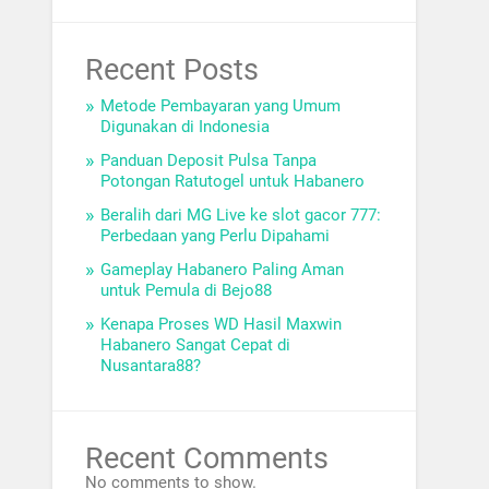
Recent Posts
Metode Pembayaran yang Umum
Digunakan di Indonesia
Panduan Deposit Pulsa Tanpa
Potongan Ratutogel untuk Habanero
Beralih dari MG Live ke slot gacor 777:
Perbedaan yang Perlu Dipahami
Gameplay Habanero Paling Aman
untuk Pemula di Bejo88
Kenapa Proses WD Hasil Maxwin
Habanero Sangat Cepat di
Nusantara88?
Recent Comments
No comments to show.