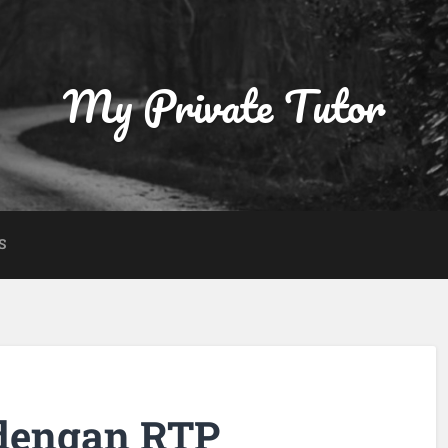
My Private Tutor
S
 dengan RTP