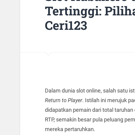
Tertinggi: Pili
Ceri123
Dalam dunia slot online, salah satu i
Return to Player
. Istilah ini merujuk
didapatkan pemain dari total taruhan 
RTP, semakin besar pula peluang pe
mereka pertaruhkan.