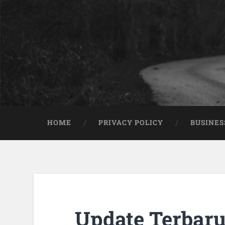
HOME
PRIVACY POLICY
BUSINES
Update Terbaru