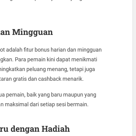
 dan Mingguan
lot adalah fitur bonus harian dan mingguan
gkan. Para pemain kini dapat menikmati
ingkatkan peluang menang, tetapi juga
taran gratis dan cashback menarik.
mua pemain, baik yang baru maupun yang
 maksimal dari setiap sesi bermain.
aru dengan Hadiah