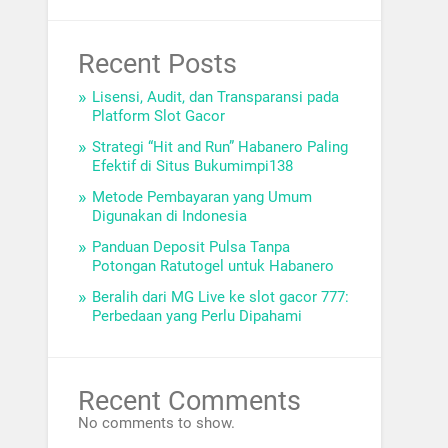
Recent Posts
Lisensi, Audit, dan Transparansi pada
Platform Slot Gacor
Strategi “Hit and Run” Habanero Paling
Efektif di Situs Bukumimpi138
Metode Pembayaran yang Umum
Digunakan di Indonesia
Panduan Deposit Pulsa Tanpa
Potongan Ratutogel untuk Habanero
Beralih dari MG Live ke slot gacor 777:
Perbedaan yang Perlu Dipahami
Recent Comments
No comments to show.