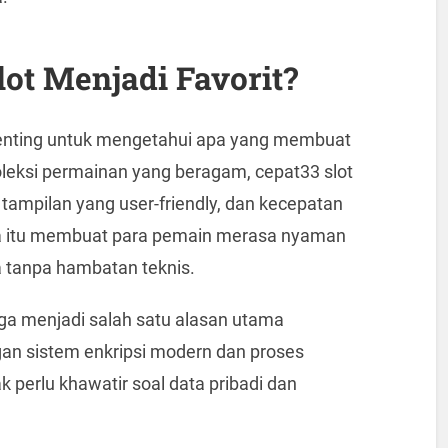
ot Menjadi Favorit?
enting untuk mengetahui apa yang membuat
koleksi permainan yang beragam, cepat33 slot
ampilan yang user-friendly, dan kecepatan
mua itu membuat para pemain merasa nyaman
 tanpa hambatan teknis.
juga menjadi salah satu alasan utama
an sistem enkripsi modern dan proses
ak perlu khawatir soal data pribadi dan